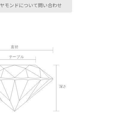
ヤモンドについて問い合わせ