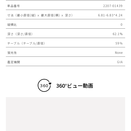
単品番号
2207-01439
寸法（最小直径(縦) ｘ 最大直径(横) ｘ 深さ）
6.81-6.83*4.24
縦横比
0
深さ（深さ/直径）
62.1%
テーブル（テーブル/直径）
59％
蛍光性
None
鑑定機関
GIA
360°ビュー動画