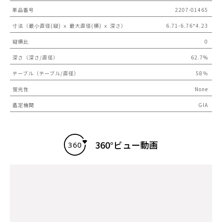
単品番号
2207-01465
寸法（最小直径(縦) ｘ 最大直径(横) ｘ 深さ）
6.71-6.76*4.23
縦横比
0
深さ（深さ/直径）
62.7%
テーブル（テーブル/直径）
58％
蛍光性
None
鑑定機関
GIA
360°ビュー動画