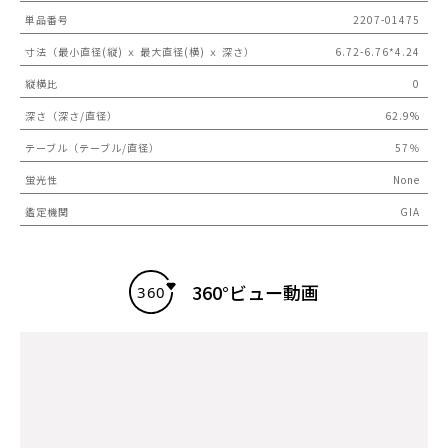
単品番号
2207-01475
寸法（最小直径(縦) ｘ 最大直径(横) ｘ 深さ）
6.72-6.76*4.24
縦横比
0
深さ（深さ/直径）
62.9%
テーブル（テーブル/直径）
57％
蛍光性
None
鑑定機関
GIA
360°ビュー動画