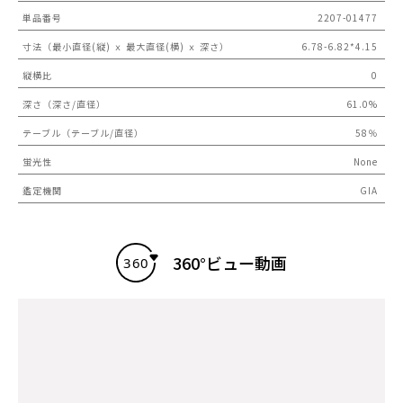
単品番号
2207-01477
寸法（最小直径(縦) ｘ 最大直径(横) ｘ 深さ）
6.78-6.82*4.15
縦横比
0
深さ（深さ/直径）
61.0%
テーブル（テーブル/直径）
58％
蛍光性
None
鑑定機関
GIA
360°ビュー動画