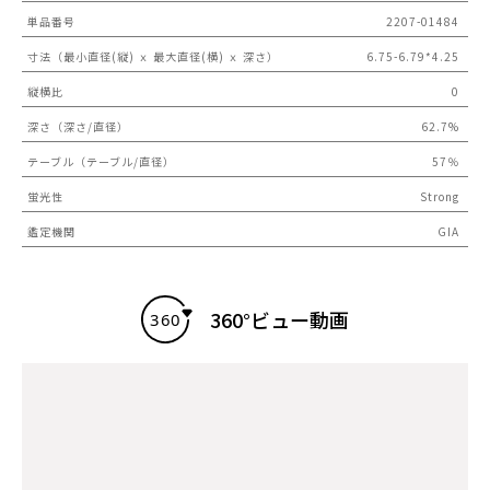
単品番号
2207-01484
寸法（最小直径(縦) ｘ 最大直径(横) ｘ 深さ）
6.75-6.79*4.25
縦横比
0
深さ（深さ/直径）
62.7%
テーブル（テーブル/直径）
57％
蛍光性
Strong
鑑定機関
GIA
360°ビュー動画