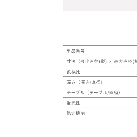
単品番号
寸法（最小直径(縦) ｘ 最大直径(横
縦横比
深さ（深さ/直径）
テーブル（テーブル/直径）
蛍光性
鑑定機関