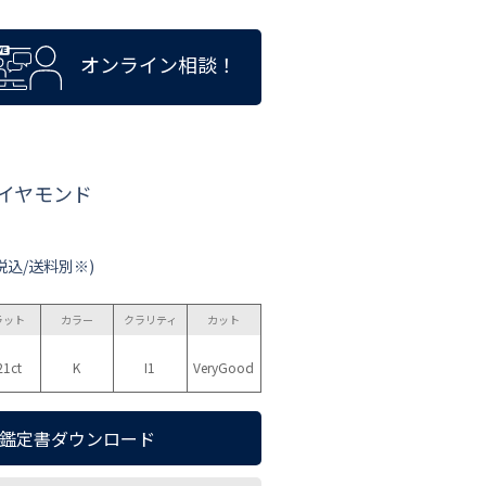
オンライン相談！
ダイヤモンド
税込/送料別※)
ラット
カラー
クラリティ
カット
21ct
K
I1
VeryGood
鑑定書ダウンロード