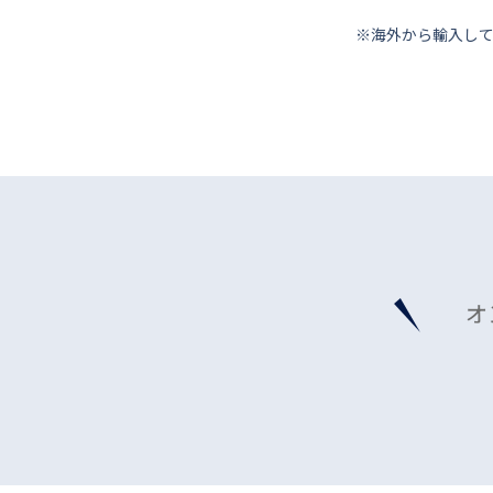
※海外から輸⼊し
オ