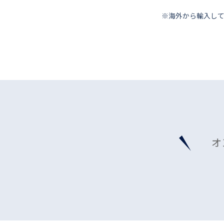
※海外から輸⼊し
オ