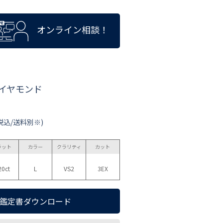
オンライン相談！
ダイヤモンド
税込/送料別※)
ラット
カラー
クラリティ
カット
20ct
L
VS2
3EX
鑑定書ダウンロード