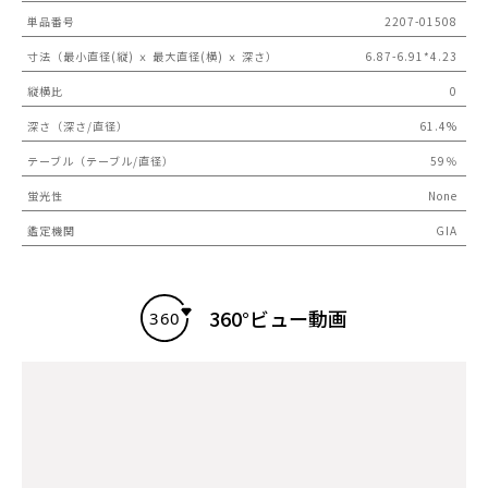
単品番号
2207-01508
寸法（最小直径(縦) ｘ 最大直径(横) ｘ 深さ）
6.87-6.91*4.23
縦横比
0
深さ（深さ/直径）
61.4%
テーブル（テーブル/直径）
59％
蛍光性
None
鑑定機関
GIA
360°ビュー動画