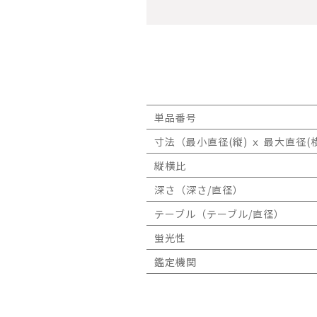
単品番号
寸法（最小直径(縦) ｘ 最大直径(横
縦横比
深さ（深さ/直径）
テーブル（テーブル/直径）
蛍光性
鑑定機関