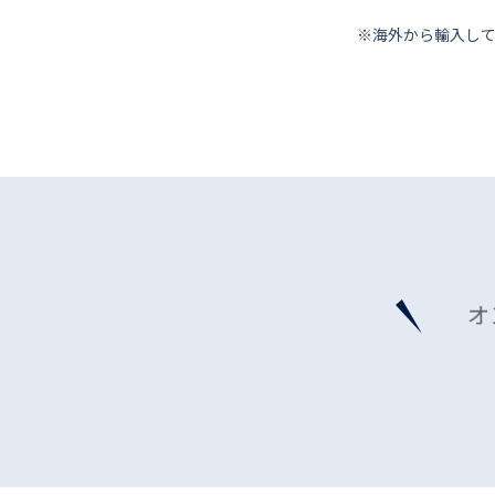
※海外から輸⼊し
オ