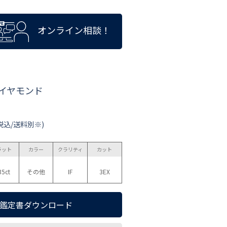
オンライン相談！
ダイヤモンド
税込/送料別※)
ラット
カラー
クラリティ
カット
35ct
その他
IF
3EX
鑑定書ダウンロード