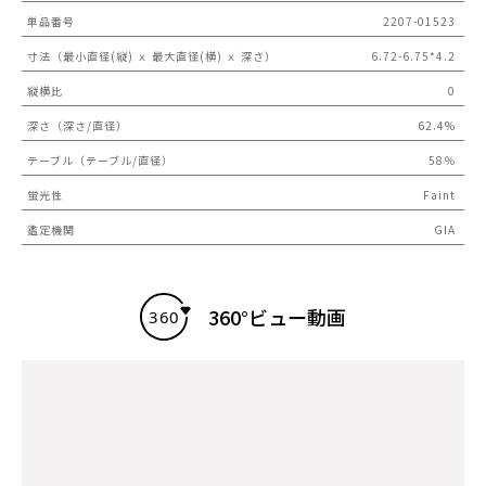
単品番号
2207-01523
寸法（最小直径(縦) ｘ 最大直径(横) ｘ 深さ）
6.72-6.75*4.2
縦横比
0
深さ（深さ/直径）
62.4%
テーブル（テーブル/直径）
58％
蛍光性
Faint
鑑定機関
GIA
360°ビュー動画