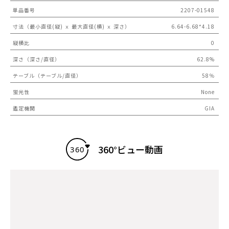
単品番号
2207-01548
寸法（最小直径(縦) ｘ 最大直径(横) ｘ 深さ）
6.64-6.68*4.18
縦横比
0
深さ（深さ/直径）
62.8%
テーブル（テーブル/直径）
58％
蛍光性
None
鑑定機関
GIA
360°ビュー動画