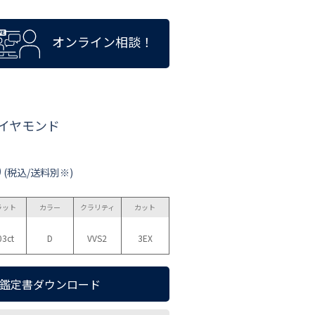
オンライン相談！
ダイヤモンド
0
(税込/送料別※)
ラット
カラー
クラリティ
カット
03ct
D
VVS2
3EX
鑑定書ダウンロード