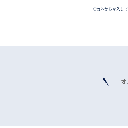
※海外から輸⼊し
オ