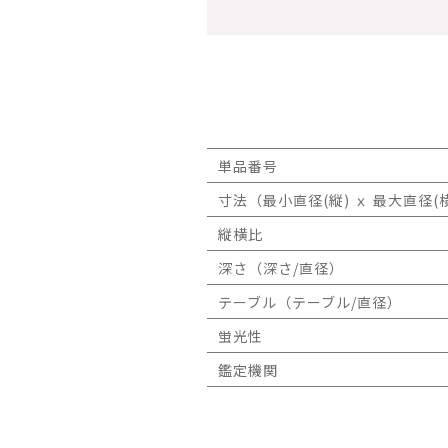
単品番号
寸法（最小直径(縦) ｘ 最大直径(横
縦横比
深さ（深さ/直径）
テーブル（テーブル/直径）
蛍光性
鑑定機関