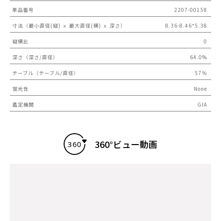
単品番号
2207-00158
寸法（最小直径(縦) ｘ 最大直径(横) ｘ 深さ）
8.36-8.46*5.38
縦横比
0
深さ（深さ/直径）
64.0%
テーブル（テーブル/直径）
57％
蛍光性
None
鑑定機関
GIA
360°ビュー動画