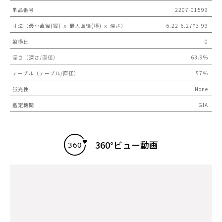
単品番号
2207-01599
寸法（最小直径(縦) ｘ 最大直径(横) ｘ 深さ）
6.22-6.27*3.99
縦横比
0
深さ（深さ/直径）
63.9%
テーブル（テーブル/直径）
57％
蛍光性
None
鑑定機関
GIA
360°ビュー動画