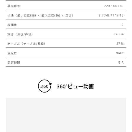
単品番号
2207-00160
寸法（最小直径(縦) ｘ 最大直径(横) ｘ 深さ）
8.73-8.77*5.45
縦横比
0
深さ（深さ/直径）
62.3%
テーブル（テーブル/直径）
57％
蛍光性
None
鑑定機関
GIA
360°ビュー動画