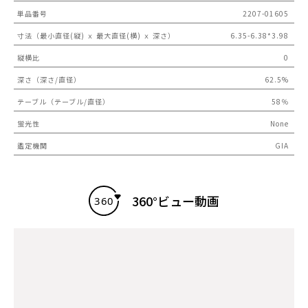
単品番号
2207-01605
寸法（最小直径(縦) ｘ 最大直径(横) ｘ 深さ）
6.35-6.38*3.98
縦横比
0
深さ（深さ/直径）
62.5%
テーブル（テーブル/直径）
58％
蛍光性
None
鑑定機関
GIA
360°ビュー動画