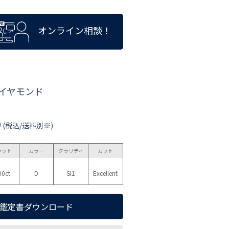
オンライン相談！
ダイヤモンド
0
(税込/送料別※)
ラット
カラー
クラリティ
カット
00ct
D
SI1
Excellent
鑑定書ダウンロード