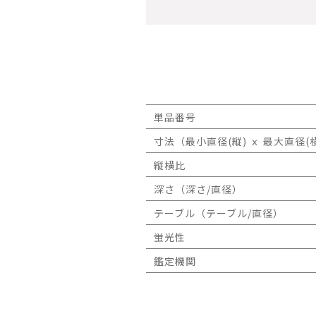
単品番号
寸法（最小直径(縦) ｘ 最大直径(横
縦横比
深さ（深さ/直径）
テーブル（テーブル/直径）
蛍光性
鑑定機関