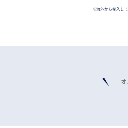
※海外から輸⼊し
オ