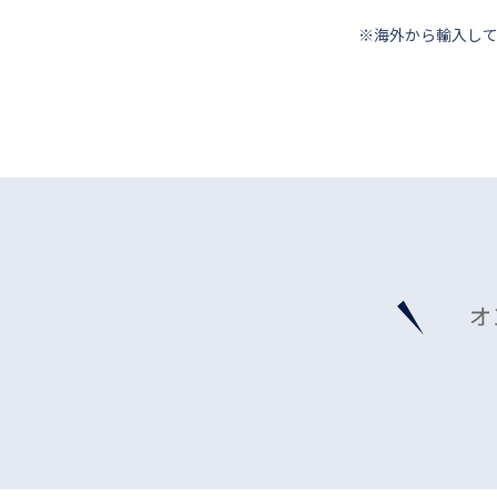
※海外から輸⼊し
オ