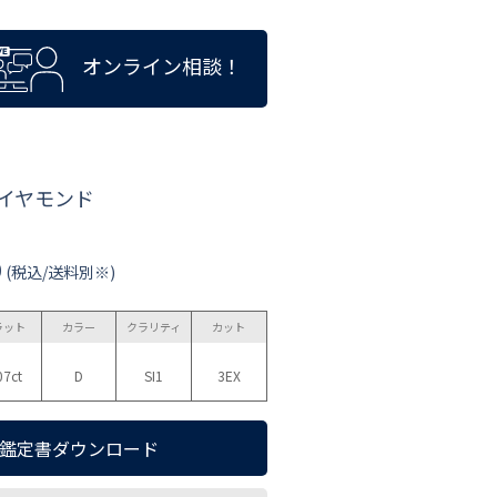
オンライン相談！
ダイヤモンド
0
(税込/送料別※)
ラット
カラー
クラリティ
カット
07ct
D
SI1
3EX
鑑定書ダウンロード