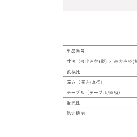
単品番号
寸法（最小直径(縦) ｘ 最大直径(横
縦横比
深さ（深さ/直径）
テーブル（テーブル/直径）
蛍光性
鑑定機関