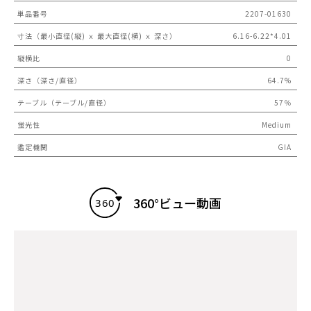
単品番号
2207-01630
寸法（最小直径(縦) ｘ 最大直径(横) ｘ 深さ）
6.16-6.22*4.01
縦横比
0
深さ（深さ/直径）
64.7%
テーブル（テーブル/直径）
57％
蛍光性
Medium
鑑定機関
GIA
360°ビュー動画