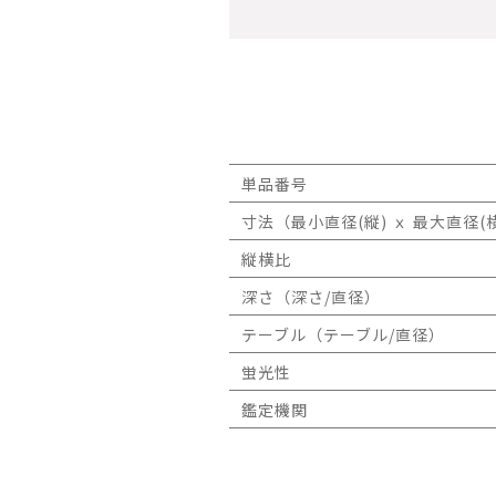
単品番号
寸法（最小直径(縦) ｘ 最大直径(横
縦横比
深さ（深さ/直径）
テーブル（テーブル/直径）
蛍光性
鑑定機関