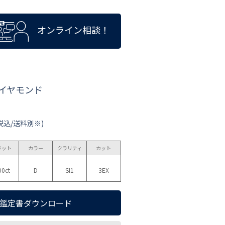
オンライン相談！
ダイヤモンド
税込/送料別※)
ラット
カラー
クラリティ
カット
00ct
D
SI1
3EX
鑑定書ダウンロード