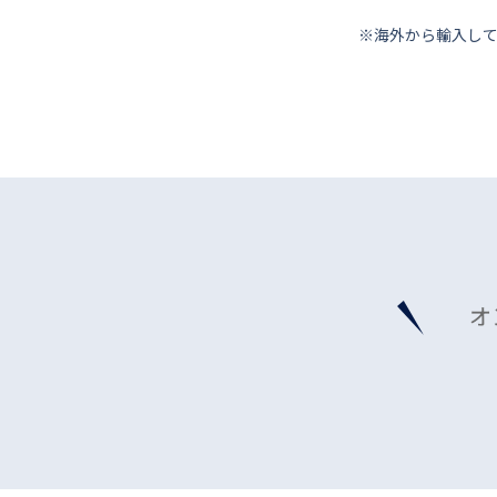
※海外から輸⼊し
オ