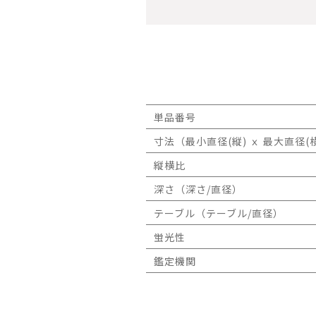
単品番号
寸法（最小直径(縦) ｘ 最大直径(横
縦横比
深さ（深さ/直径）
テーブル（テーブル/直径）
蛍光性
鑑定機関