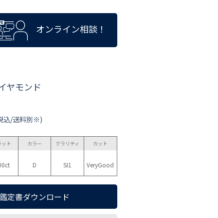
オンライン相談！
ダイヤモンド
税込/送料別※)
ラット
カラー
クラリティ
カット
00ct
D
SI1
VeryGood
鑑定書ダウンロード