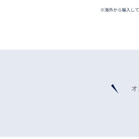
※海外から輸⼊し
オ