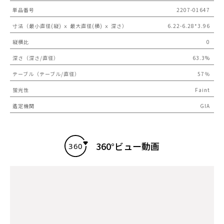
単品番号
2207-01647
寸法（最小直径(縦) ｘ 最大直径(横) ｘ 深さ）
6.22-6.28*3.96
縦横比
0
深さ（深さ/直径）
63.3%
テーブル（テーブル/直径）
57％
蛍光性
Faint
鑑定機関
GIA
360°ビュー動画