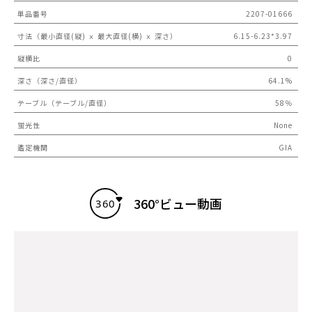
単品番号
2207-01666
寸法（最小直径(縦) ｘ 最大直径(横) ｘ 深さ）
6.15-6.23*3.97
縦横比
0
深さ（深さ/直径）
64.1%
テーブル（テーブル/直径）
58％
蛍光性
None
鑑定機関
GIA
360°ビュー動画