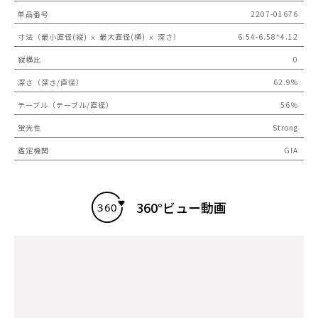
単品番号
2207-01676
寸法（最小直径(縦) ｘ 最大直径(横) ｘ 深さ）
6.54-6.58*4.12
縦横比
0
深さ（深さ/直径）
62.9%
テーブル（テーブル/直径）
56％
蛍光性
Strong
鑑定機関
GIA
360°ビュー動画