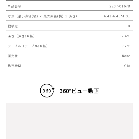
単品番号
2207-01678
寸法（最小直径(縦) ｘ 最大直径(横) ｘ 深さ）
6.41-6.45*4.01
縦横比
0
深さ（深さ/直径）
62.4%
テーブル（テーブル/直径）
57％
蛍光性
None
鑑定機関
GIA
360°ビュー動画