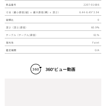
単品番号
2207-01686
寸法（最小直径(縦) ｘ 最大直径(横) ｘ 深さ）
6.44-6.49*3.94
縦横比
0
深さ（深さ/直径）
60.9%
テーブル（テーブル/直径）
61％
蛍光性
Faint
鑑定機関
GIA
360°ビュー動画