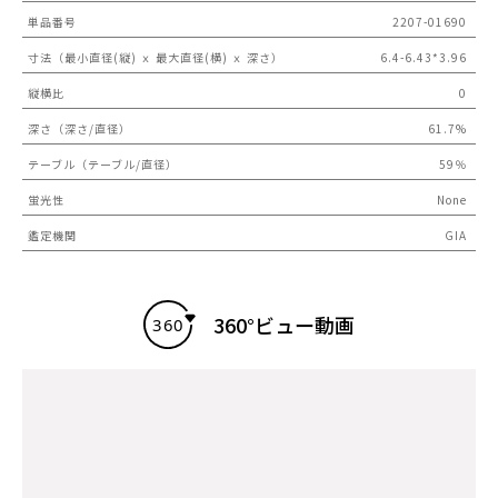
単品番号
2207-01690
寸法（最小直径(縦) ｘ 最大直径(横) ｘ 深さ）
6.4-6.43*3.96
縦横比
0
深さ（深さ/直径）
61.7%
テーブル（テーブル/直径）
59％
蛍光性
None
鑑定機関
GIA
360°ビュー動画