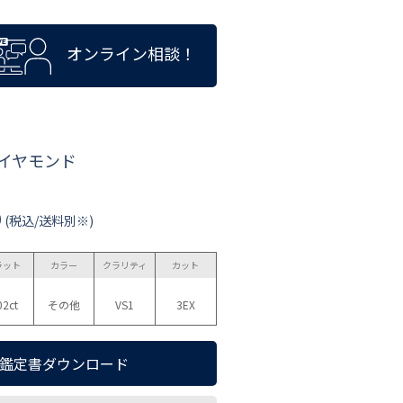
オンライン相談！
ダイヤモンド
0
(税込/送料別※)
ラット
カラー
クラリティ
カット
02ct
その他
VS1
3EX
鑑定書ダウンロード