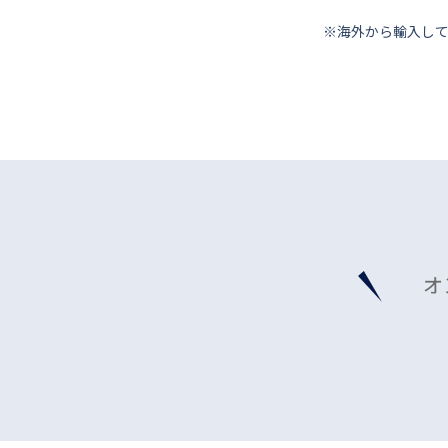
※海外から輸⼊し
オ