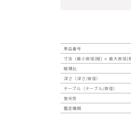
単品番号
寸法（最小直径(縦) ｘ 最大直径(横
縦横比
深さ（深さ/直径）
テーブル（テーブル/直径）
蛍光性
鑑定機関