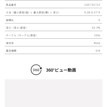
単品番号
2207-01723
寸法（最小直径(縦) ｘ 最大直径(横) ｘ 深さ）
6.28-6.37*4
縦横比
0
深さ（深さ/直径）
63.3%
テーブル（テーブル/直径）
56％
蛍光性
None
鑑定機関
GIA
360°ビュー動画