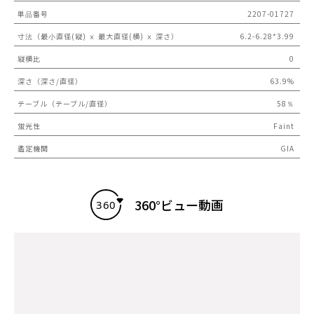
単品番号
2207-01727
寸法（最小直径(縦) ｘ 最大直径(横) ｘ 深さ）
6.2-6.28*3.99
縦横比
0
深さ（深さ/直径）
63.9%
テーブル（テーブル/直径）
58％
蛍光性
Faint
鑑定機関
GIA
360°ビュー動画