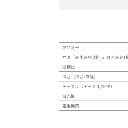
単品番号
寸法（最小直径(縦) ｘ 最大直径(横
縦横比
深さ（深さ/直径）
テーブル（テーブル/直径）
蛍光性
鑑定機関