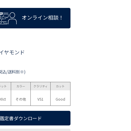
オンライン相談！
ダイヤモンド
税込/送料別※)
ラット
カラー
クラリティ
カット
00ct
その他
VS1
Good
鑑定書ダウンロード