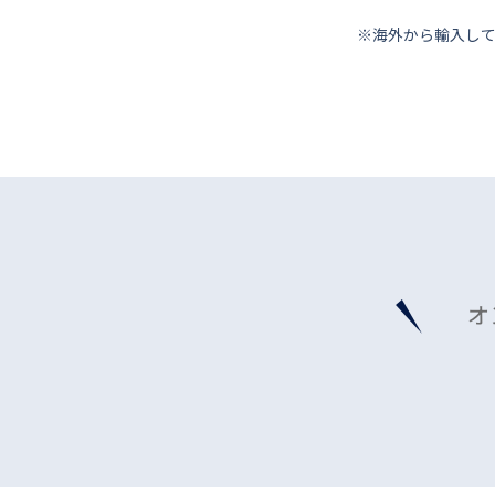
※海外から輸⼊し
オ