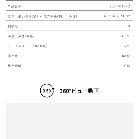
単品番号
2207-01742
寸法（最小直径(縦) ｘ 最大直径(横) ｘ 深さ）
6.19-6.25*4.02
縦横比
0
深さ（深さ/直径）
64.7%
テーブル（テーブル/直径）
57％
蛍光性
None
鑑定機関
GIA
360°ビュー動画