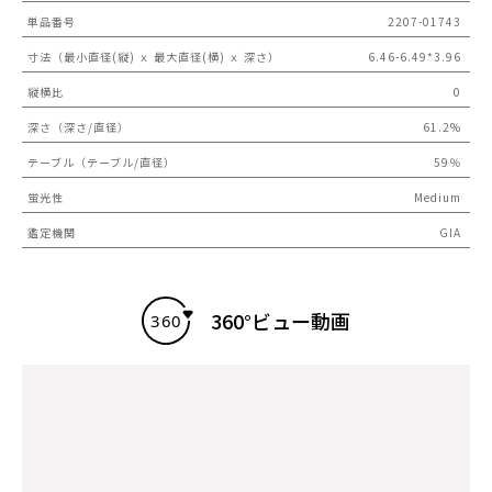
単品番号
2207-01743
寸法（最小直径(縦) ｘ 最大直径(横) ｘ 深さ）
6.46-6.49*3.96
縦横比
0
深さ（深さ/直径）
61.2%
テーブル（テーブル/直径）
59％
蛍光性
Medium
鑑定機関
GIA
360°ビュー動画