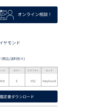
オンライン相談！
ダイヤモンド
0
(税込/送料別※)
ラット
カラー
クラリティ
カット
00ct
E
VS2
VeryGood
鑑定書ダウンロード