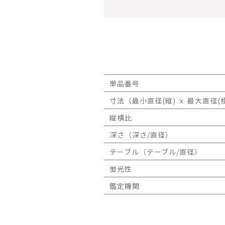
単品番号
寸法（最小直径(縦) ｘ 最大直径(横
縦横比
深さ（深さ/直径）
テーブル（テーブル/直径）
蛍光性
鑑定機関