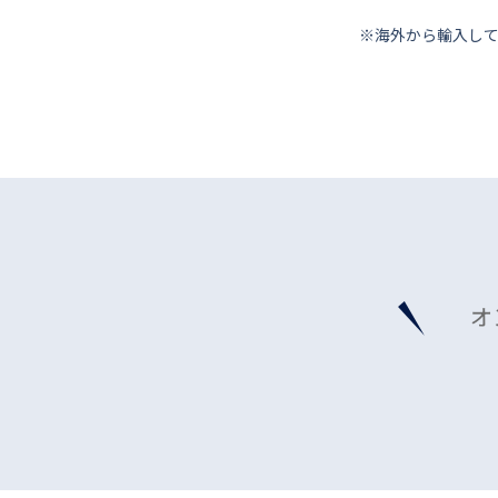
※海外から輸⼊し
オ