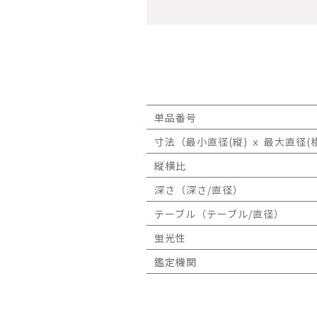
単品番号
寸法（最小直径(縦) ｘ 最大直径(横
縦横比
深さ（深さ/直径）
テーブル（テーブル/直径）
蛍光性
鑑定機関