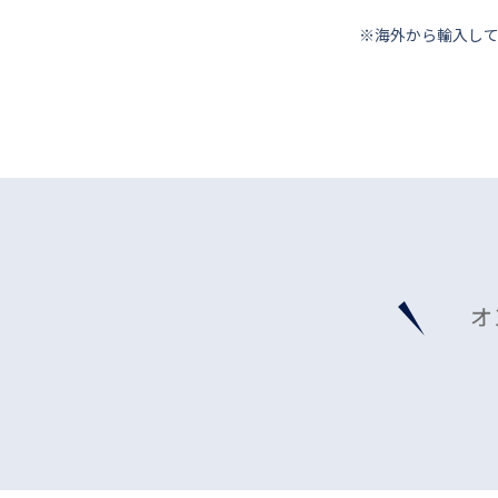
※海外から輸⼊し
オ