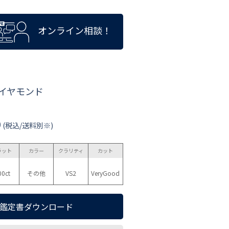
オンライン相談！
ダイヤモンド
0
(税込/送料別※)
ラット
カラー
クラリティ
カット
00ct
その他
VS2
VeryGood
鑑定書ダウンロード