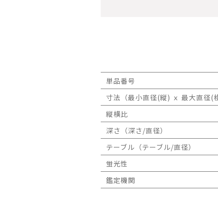
単品番号
寸法（最小直径(縦) ｘ 最大直径(横
縦横比
深さ（深さ/直径）
テーブル（テーブル/直径）
蛍光性
鑑定機関