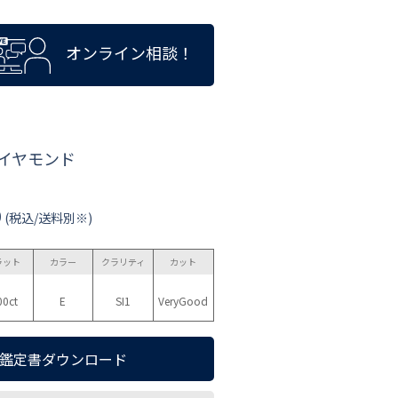
オンライン相談！
ダイヤモンド
0
(税込/送料別※)
ラット
カラー
クラリティ
カット
00ct
E
SI1
VeryGood
鑑定書ダウンロード