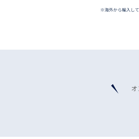
※海外から輸⼊し
オ