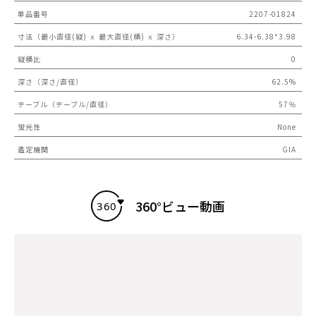
単品番号
2207-01824
寸法（最小直径(縦) ｘ 最大直径(横) ｘ 深さ）
6.34-6.38*3.98
縦横比
0
深さ（深さ/直径）
62.5%
テーブル（テーブル/直径）
57％
蛍光性
None
鑑定機関
GIA
360°ビュー動画