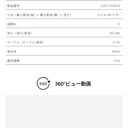
単品番号
2207-01826
寸法（最小直径(縦) ｘ 最大直径(横) ｘ 深さ）
6.2-6.28*3.97
縦横比
0
深さ（深さ/直径）
63.6%
テーブル（テーブル/直径）
57％
蛍光性
None
鑑定機関
GIA
360°ビュー動画