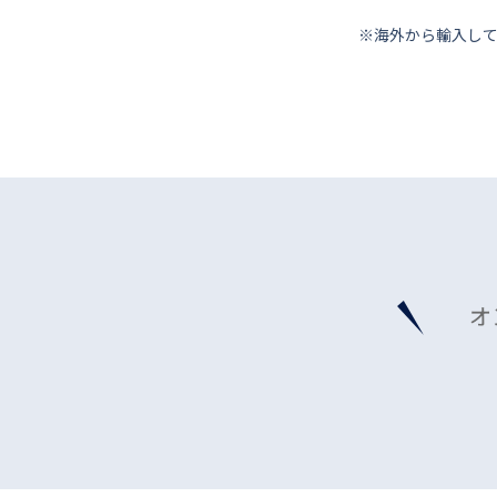
※海外から輸⼊し
オ