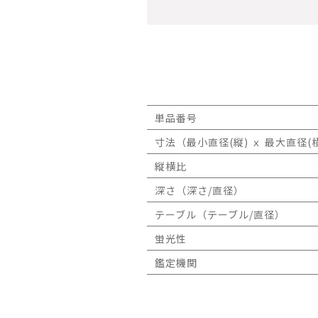
単品番号
寸法（最小直径(縦) ｘ 最大直径(横
縦横比
深さ（深さ/直径）
テーブル（テーブル/直径）
蛍光性
鑑定機関