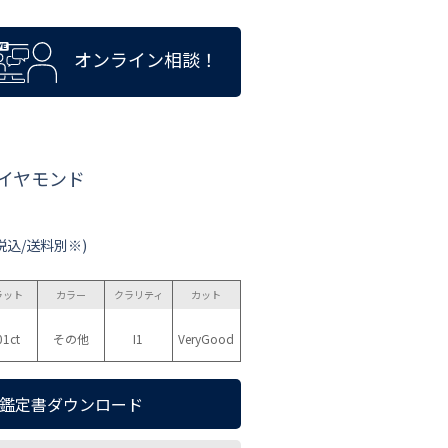
オンライン相談！
ダイヤモンド
税込/送料別※)
ラット
カラー
クラリティ
カット
01ct
その他
I1
VeryGood
鑑定書ダウンロード