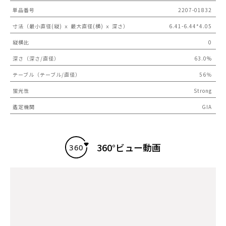
単品番号
2207-01832
寸法（最小直径(縦) ｘ 最大直径(横) ｘ 深さ）
6.41-6.44*4.05
縦横比
0
深さ（深さ/直径）
63.0%
テーブル（テーブル/直径）
56％
蛍光性
Strong
鑑定機関
GIA
360°ビュー動画