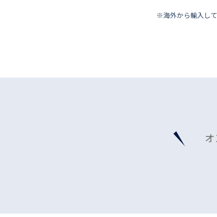
※海外から輸⼊し
オ