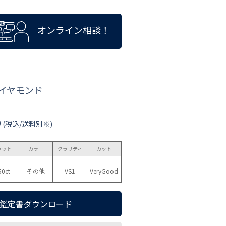
オンライン相談！
ダイヤモンド
0
(税込/送料別※)
ラット
カラー
クラリティ
カット
50ct
その他
VS1
VeryGood
鑑定書ダウンロード