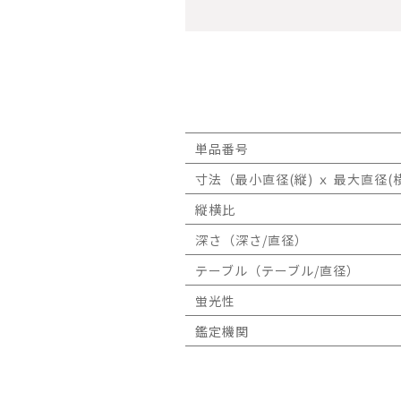
単品番号
寸法（最小直径(縦) ｘ 最大直径(横
縦横比
深さ（深さ/直径）
テーブル（テーブル/直径）
蛍光性
鑑定機関