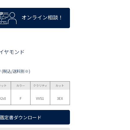
オンライン相談！
ダイヤモンド
0
(税込/送料別※)
ラット
カラー
クラリティ
カット
02ct
F
VVS1
3EX
鑑定書ダウンロード