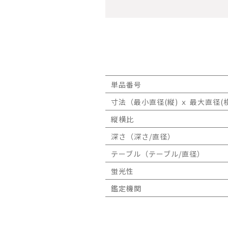
単品番号
寸法（最小直径(縦) ｘ 最大直径(横
縦横比
深さ（深さ/直径）
テーブル（テーブル/直径）
蛍光性
鑑定機関