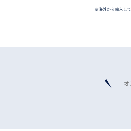
※海外から輸⼊し
オ