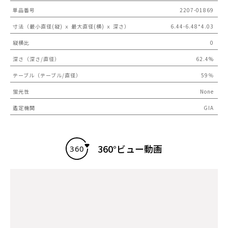
単品番号
2207-01869
寸法（最小直径(縦) ｘ 最大直径(横) ｘ 深さ）
6.44-6.48*4.03
縦横比
0
深さ（深さ/直径）
62.4%
テーブル（テーブル/直径）
59％
蛍光性
None
鑑定機関
GIA
360°ビュー動画