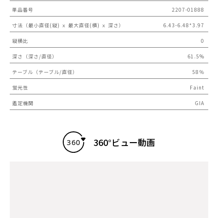
単品番号
2207-01888
寸法（最小直径(縦) ｘ 最大直径(横) ｘ 深さ）
6.43-6.48*3.97
縦横比
0
深さ（深さ/直径）
61.5%
テーブル（テーブル/直径）
58％
蛍光性
Faint
鑑定機関
GIA
360°ビュー動画