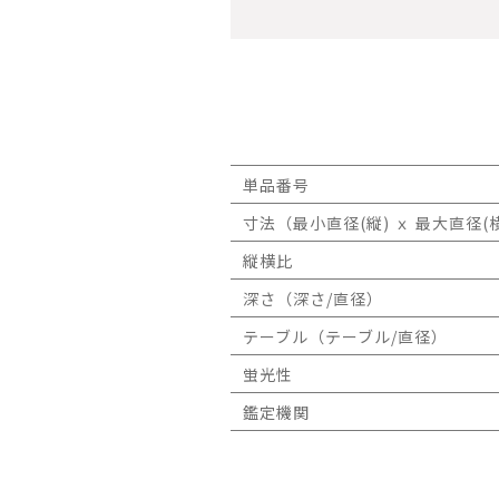
単品番号
寸法（最小直径(縦) ｘ 最大直径(横
縦横比
深さ（深さ/直径）
テーブル（テーブル/直径）
蛍光性
鑑定機関