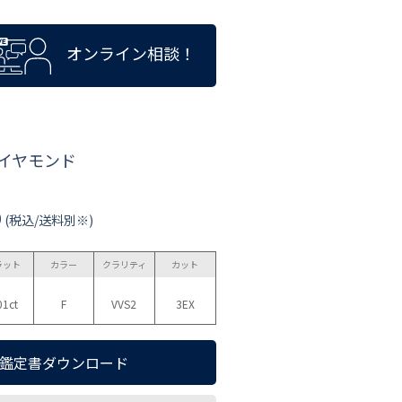
オンライン相談！
ダイヤモンド
0
(税込/送料別※)
ラット
カラー
クラリティ
カット
01ct
F
VVS2
3EX
鑑定書ダウンロード