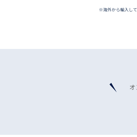
※海外から輸⼊し
オ