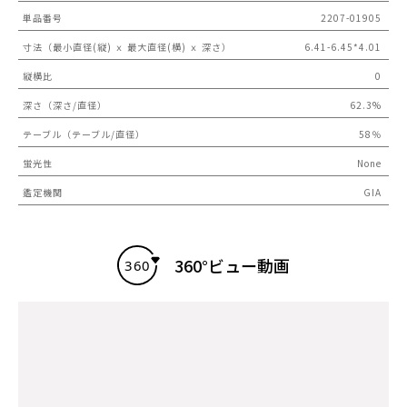
単品番号
2207-01905
寸法（最小直径(縦) ｘ 最大直径(横) ｘ 深さ）
6.41-6.45*4.01
縦横比
0
深さ（深さ/直径）
62.3%
テーブル（テーブル/直径）
58％
蛍光性
None
鑑定機関
GIA
360°ビュー動画