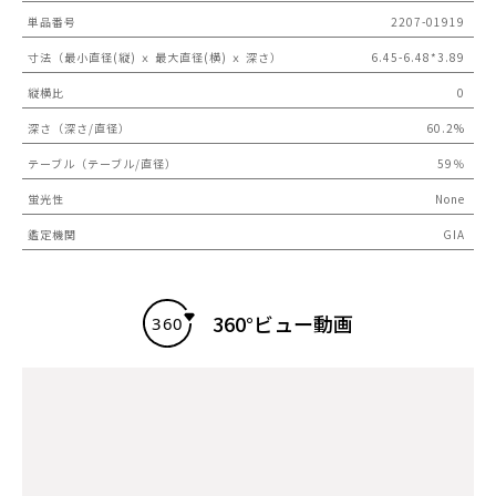
単品番号
2207-01919
寸法（最小直径(縦) ｘ 最大直径(横) ｘ 深さ）
6.45-6.48*3.89
縦横比
0
深さ（深さ/直径）
60.2%
テーブル（テーブル/直径）
59％
蛍光性
None
鑑定機関
GIA
360°ビュー動画