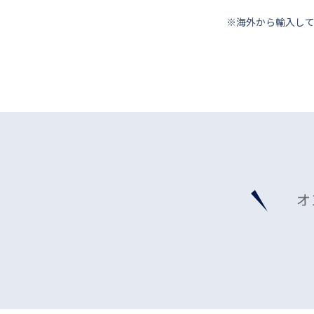
※海外から輸⼊し
オ