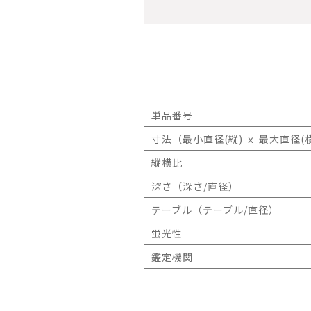
単品番号
寸法（最小直径(縦) ｘ 最大直径(横
縦横比
深さ（深さ/直径）
テーブル（テーブル/直径）
蛍光性
鑑定機関