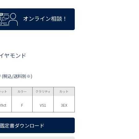
オンライン相談！
ダイヤモンド
0
(税込/送料別※)
ラット
カラー
クラリティ
カット
09ct
F
VS1
3EX
鑑定書ダウンロード