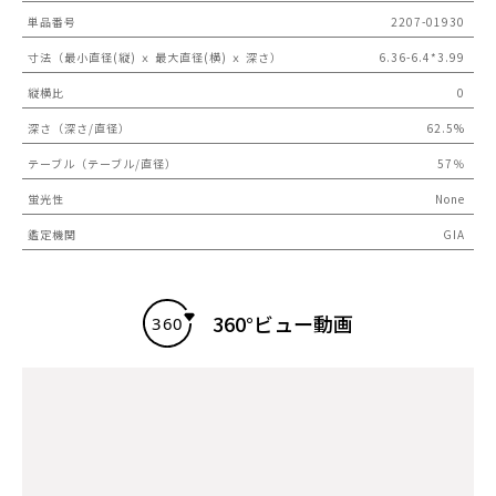
単品番号
2207-01930
寸法（最小直径(縦) ｘ 最大直径(横) ｘ 深さ）
6.36-6.4*3.99
縦横比
0
深さ（深さ/直径）
62.5%
テーブル（テーブル/直径）
57％
蛍光性
None
鑑定機関
GIA
360°ビュー動画